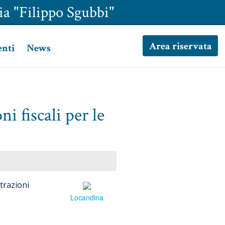
ia "Filippo Sgubbi"
Area riservata
enti
News
i fiscali per le
trazioni
Locandina