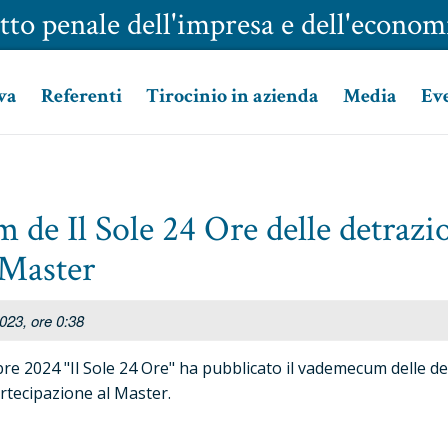
tto penale dell'impresa e dell'econom
va
Referenti
Tirocinio in azienda
Media
Ev
de Il Sole 24 Ore delle detrazion
 Master
23, ore 0:38
bre 2024 "Il Sole 24 Ore" ha pubblicato il vademecum delle de
partecipazione al Master.