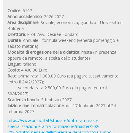
Codice
: 6167
Anno accademico
: 2026.2027
Area disciplinare
: Sociale, economica, giuridica - Università di
Bologna
Direttore
: Prof. Avv. Désirée Fondaroli
Durata
: Annuale - formula weekend (venerdì pomeriggio e
sabato mattina)
Modalità di erogazione della didattica
: mista (in presenza
oppure da remoto, a scelta dello studente)
Lingua
: Italiano
Costo
: 4.400,00 Euro
Rate
: prima rata 1.900,00 Euro (da pagare tassativamente
entro il 24/2/2027);
seconda rata 2.500,00 Euro (da pagare entro il
30/4/2027)
Scadenza bando
: 5 febbraio 2027
Inizio e fine immatricolazione
: dal 17 febbraio 2027 al 24
febbraio 2027
https://www.unibo.it/it/studiare/dottorati-master-
specializzazioni-e-altra-formazione/master/2026-
2027/diritto-penale-dellimpresa-e-delleconomia-filippo-