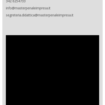
342 6254733
info@masterpenaleimpresa.it
segreteria.didattica@masterpenaleimpresa.it