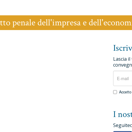
tto penale dell'impresa e dell'econom
Iscri
Lascia il
convegni
Accetto 
I nost
Seguiteci